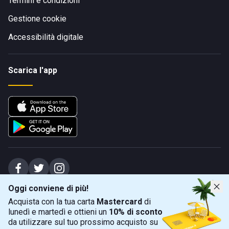
Termini e condizioni
Gestione cookie
Accessibilità digitale
Scarica l'app
Oggi conviene di più!
Spiagge Srl - Sede legale: Via Marecchiese 48, 47923 Rimini (RN), IT -
Acquista con la tua carta
Mastercard
di
capitale sociale Euro 31245,57 - Iscritta al registro delle imprese di Rimini
lunedì e martedì e ottieni un
10% di sconto
Sede operativa: Via Flaminia 180, 47924 Rimini (RN), IT
-
+39 0541 772375
-
info@spiagge.it
- p.i./c.f. 04536640404
da utilizzare sul tuo prossimo acquisto su