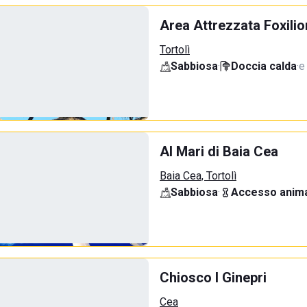
Area Attrezzata Foxilio
Tortolì
Sabbiosa
·
Doccia calda
·
e
Al Mari di Baia Cea
Baia Cea, Tortolì
Sabbiosa
·
Accesso anima
Chiosco I Ginepri
Cea