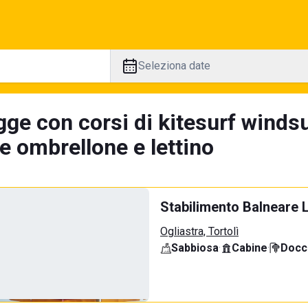
Seleziona date
ge con corsi di kitesurf windsu
e ombrellone e lettino
Stabilimento Balneare 
Ogliastra, Tortolì
Sabbiosa
·
Cabine
·
Docci