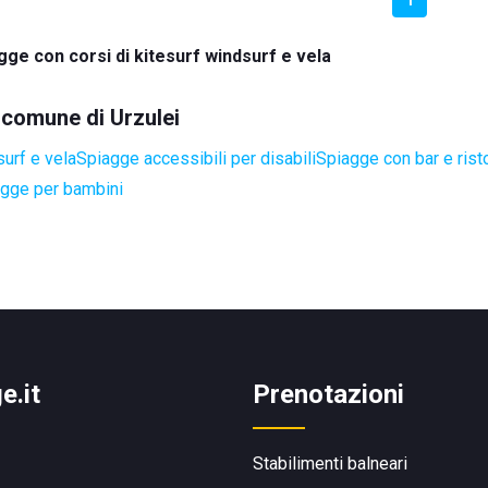
gge con corsi di kitesurf windsurf e vela
l comune di Urzulei
surf e vela
Spiagge accessibili per disabili
Spiagge con bar e rist
gge per bambini
e.it
Prenotazioni
Stabilimenti balneari