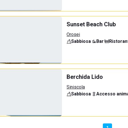
Sunset Beach Club
Orosei
Sabbiosa
·
Bar
·
Ristoran
Berchida Lido
Siniscola
Sabbiosa
·
Accesso anima
1