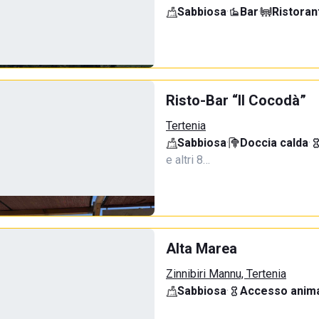
Sabbiosa
·
Bar
·
Ristoran
Risto-Bar “Il Cocodà”
Tertenia
Sabbiosa
·
Doccia calda
·
e altri 8…
Alta Marea
Zinnibiri Mannu, Tertenia
Sabbiosa
·
Accesso anima