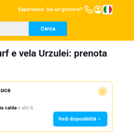
Experience
Sei un gestore?
Cerca
rf e vela Urzulei: prenota
Luca
a calda
·
e altri 6…
Vedi disponibilità