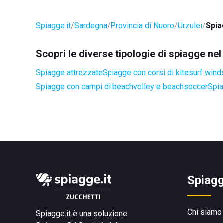
Spiagge.it
Sardegna
Provincia di Nuoro
Urzulei
Spia
Scopri le diverse tipologie di spiagge ne
Spiagge attrezzate
Spiagge con corsi di kitesurf wind
Spiagge con campi di beachvolley e beachsoccer
Spia
Spiagg
Chi siamo
Spiagge.it è una soluzione