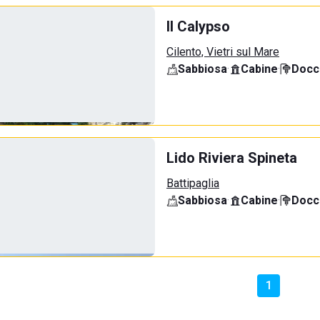
Il Calypso
Cilento, Vietri sul Mare
Sabbiosa
·
Cabine
·
Docci
Lido Riviera Spineta
Battipaglia
Sabbiosa
·
Cabine
·
Docci
1