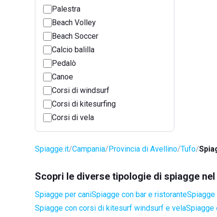
Palestra
Beach Volley
Beach Soccer
Calcio balilla
Pedalò
Canoe
Corsi di windsurf
Corsi di kitesurfing
Corsi di vela
Spiagge.it
Campania
Provincia di Avellino
Tufo
Spia
Scopri le diverse tipologie di spiagge ne
Spiagge per cani
Spiagge con bar e ristorante
Spiagge 
Spiagge con corsi di kitesurf windsurf e vela
Spiagge 