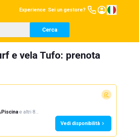
Experience
Sei un gestore?
Cerca
rf e vela Tufo: prenota
Piscina
·
e altri 8…
Vedi disponibilità