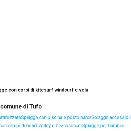
gge con corsi di kitesurf windsurf e vela
l comune di Tufo
attrezzate
Spiagge con piscina e posto barca
Spiagge accessibili
con campi di beachvolley e beachsoccer
Spiagge per bambini