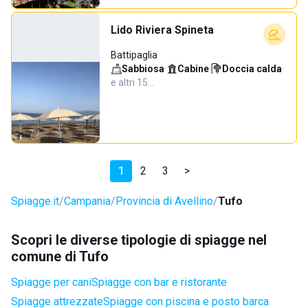
Lido Riviera Spineta
Battipaglia
Sabbiosa
·
Cabine
·
Doccia calda
·
e altri 15…
1
2
3
>
Spiagge.it
Campania
Provincia di Avellino
Tufo
Scopri le diverse tipologie di spiagge nel
comune di Tufo
Spiagge per cani
Spiagge con bar e ristorante
Spiagge attrezzate
Spiagge con piscina e posto barca