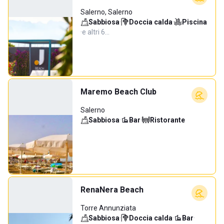
Salerno, Salerno
Sabbiosa
·
Doccia calda
·
Piscina
·
e altri 6…
Maremo Beach Club
Salerno
Sabbiosa
·
Bar
·
Ristorante
RenaNera Beach
Torre Annunziata
Sabbiosa
·
Doccia calda
·
Bar
·