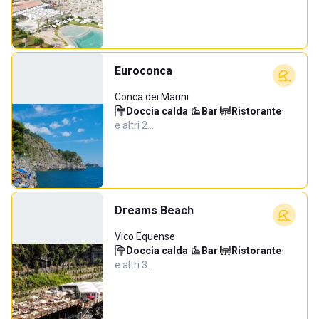
Euroconca
Conca dei Marini
Doccia calda
·
Bar
·
Ristorante
·
e altri 2…
Dreams Beach
Vico Equense
Doccia calda
·
Bar
·
Ristorante
·
e altri 3…