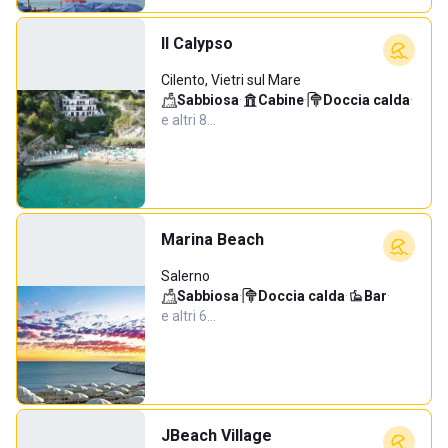
Il Calypso
Cilento, Vietri sul Mare
Sabbiosa
·
Cabine
·
Doccia calda
·
e altri 8…
Marina Beach
Salerno
Sabbiosa
·
Doccia calda
·
Bar
·
e altri 6…
JBeach Village