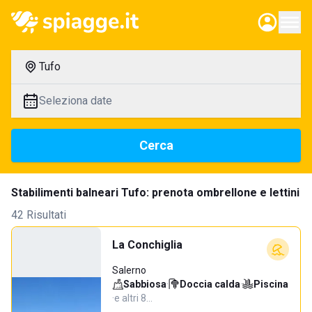
Tufo
Seleziona date
Cerca
Stabilimenti balneari Tufo: prenota ombrellone e lettini
42 Risultati
La Conchiglia
Salerno
Sabbiosa
·
Doccia calda
·
Piscina
·
e altri 8…