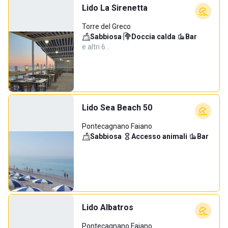
Lido La Sirenetta
Torre del Greco
Sabbiosa
·
Doccia calda
·
Bar
·
e altri 6…
Lido Sea Beach 50
Pontecagnano Faiano
Sabbiosa
·
Accesso animali
·
Bar
Lido Albatros
Pontecagnano Faiano