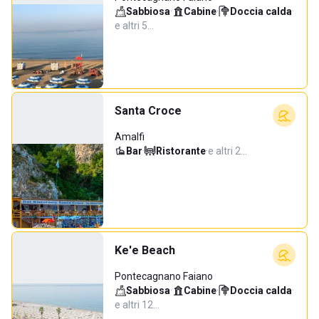
Sabbiosa
·
Cabine
·
Doccia calda
·
e altri 5…
Santa Croce
Amalfi
Bar
·
Ristorante
·
e altri 2…
Ke'e Beach
Pontecagnano Faiano
Sabbiosa
·
Cabine
·
Doccia calda
·
e altri 12…