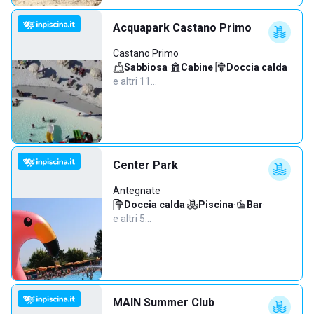
Acquapark Castano Primo
Castano Primo
Sabbiosa
·
Cabine
·
Doccia calda
·
e altri 11…
Center Park
Antegnate
Doccia calda
·
Piscina
·
Bar
·
e altri 5…
MAIN Summer Club