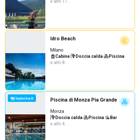
e altri 11…
Idro Beach
Milano
Cabine
·
Doccia calda
·
Piscina
·
e altri 8…
Piscina di Monza Pia Grande
Monza
Doccia calda
·
Piscina
·
Bar
·
e altri 4…