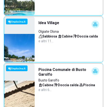
Idea Village
Olgiate Olona
Sabbiosa
·
Cabine
·
Doccia calda
·
e altri 11…
Piscina Comunale di Busto
Garolfo
Busto Garolfo
Cabine
·
Doccia calda
·
Piscina
·
e altri 6…