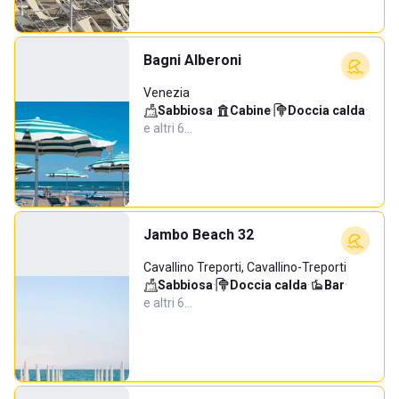
Bagni Alberoni
Venezia
Sabbiosa
·
Cabine
·
Doccia calda
·
e altri 6…
Jambo Beach 32
Cavallino Treporti, Cavallino-Treporti
Sabbiosa
·
Doccia calda
·
Bar
·
e altri 6…