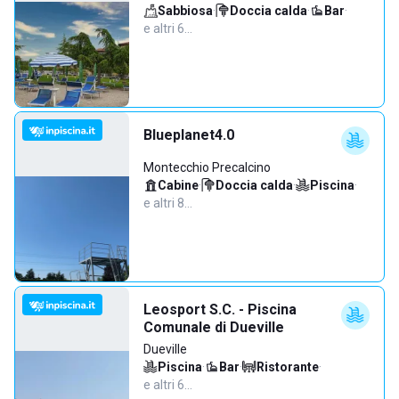
Sabbiosa
·
Doccia calda
·
Bar
·
e altri 6…
Blueplanet4.0
Montecchio Precalcino
Cabine
·
Doccia calda
·
Piscina
·
e altri 8…
Leosport S.C. - Piscina
Comunale di Dueville
Dueville
Piscina
·
Bar
·
Ristorante
·
e altri 6…