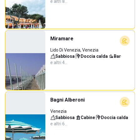
e altri 8…
Miramare
Lido Di Venezia, Venezia
Sabbiosa
·
Doccia calda
·
Bar
·
e altri 4…
Bagni Alberoni
Venezia
Sabbiosa
·
Cabine
·
Doccia calda
·
e altri 6…