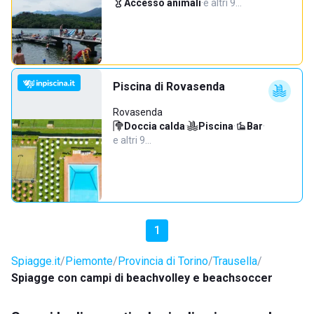
Accesso animali
·
e altri 9…
Piscina di Rovasenda
Rovasenda
Doccia calda
·
Piscina
·
Bar
·
e altri 9…
1
Spiagge.it
Piemonte
Provincia di Torino
Trausella
Spiagge con campi di beachvolley e beachsoccer