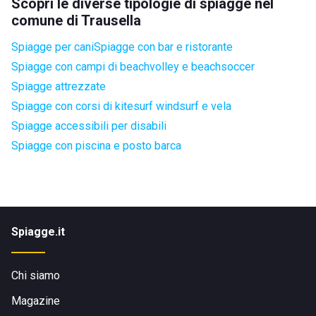
Scopri le diverse tipologie di spiagge nel
comune di Trausella
Spiagge per cani
Spiagge con bar e ristorante
Spiagge con campi di beachvolley e beachsoccer
Spiagge attrezzate
Spiagge con corsi di kitesurf windsurf e vela
Spiagge accessibili per disabili
Spiagge con piscina e posto barca
Spiagge.it
Chi siamo
Magazine