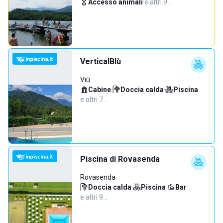
Accesso animali
·
e altri 9…
VerticalBlù
Viù
Cabine
·
Doccia calda
·
Piscina
·
e altri 7…
Piscina di Rovasenda
Rovasenda
Doccia calda
·
Piscina
·
Bar
·
e altri 9…