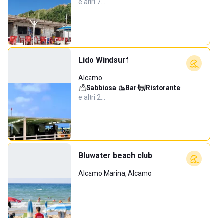
e altri 7…
Lido Windsurf
Alcamo
Sabbiosa
·
Bar
·
Ristorante
·
e altri 2…
Bluwater beach club
Alcamo Marina, Alcamo