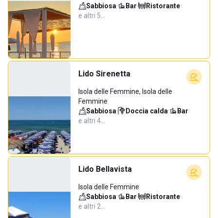
Sabbiosa
·
Bar
·
Ristorante
·
e altri 5…
Lido Sirenetta
Isola delle Femmine, Isola delle
Femmine
Sabbiosa
·
Doccia calda
·
Bar
·
e altri 4…
Lido Bellavista
Isola delle Femmine
Sabbiosa
·
Bar
·
Ristorante
·
e altri 2…