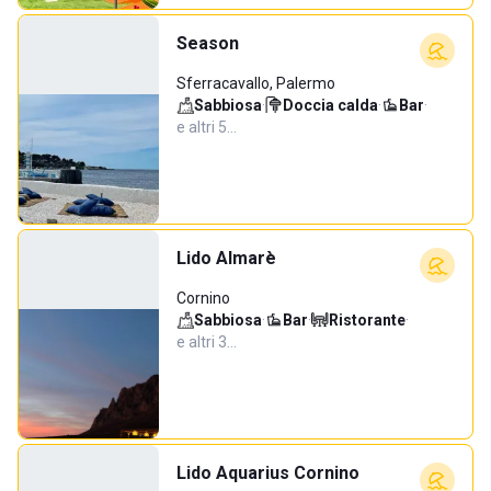
Season
Sferracavallo, Palermo
Sabbiosa
·
Doccia calda
·
Bar
·
e altri 5…
Lido Almarè
Cornino
Sabbiosa
·
Bar
·
Ristorante
·
e altri 3…
Lido Aquarius Cornino