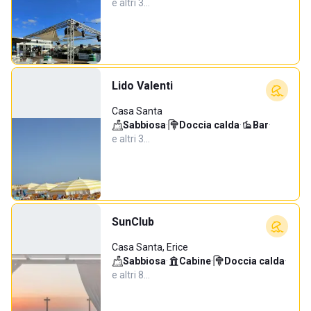
e altri 3…
Lido Valenti
Casa Santa
Sabbiosa
·
Doccia calda
·
Bar
·
e altri 3…
SunClub
Casa Santa, Erice
Sabbiosa
·
Cabine
·
Doccia calda
·
e altri 8…