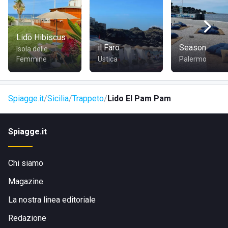
Lido Hibiscus
il Faro
Season
Isola delle
Femmine
Ustica
Palermo
Spiagge.it
Sicilia
Trappeto
Lido El Pam Pam
Spiagge.it
Chi siamo
Magazine
La nostra linea editoriale
Redazione