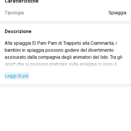
Caratteristiche
Tipologia
Spiaggia
Descrizione
Alla spiaggia El Pam Pam di Trappeto alla Ciammarita, i
bambini in spiaggia possono godere del divertimento
assicurato dalla compagnia degli animatori del lido. Tra gli
sport che si possono praticare sulla spiaggia ci sono il
kitesurf, il surf, la canoa. Al Lido El Pam Pam si possono
Leggi di più
trascorrere intere giornate che si concludono con lo
spettacolare tramonto sul mare.