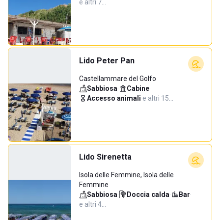
e altri 7…
Lido Peter Pan
Castellammare del Golfo
Sabbiosa
·
Cabine
·
Accesso animali
·
e altri 15…
Lido Sirenetta
Isola delle Femmine, Isola delle
Femmine
Sabbiosa
·
Doccia calda
·
Bar
·
e altri 4…