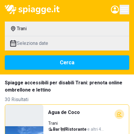
Trani
Seleziona date
Cerca
Spiagge accessibili per disabili Trani: prenota online
ombrellone e lettino
30 Risultati
Agua de Coco
Trani
Bar
·
Ristorante
·
e altri 4…