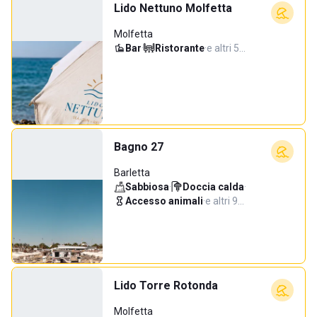
Lido Nettuno Molfetta
Molfetta
Bar
·
Ristorante
·
e altri 5…
Bagno 27
Barletta
Sabbiosa
·
Doccia calda
·
Accesso animali
·
e altri 9…
Lido Torre Rotonda
Molfetta