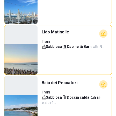
Lido Matinelle
Trani
Sabbiosa
·
Cabine
·
Bar
·
e altri 9…
Baia dei Pescatori
Trani
Sabbiosa
·
Doccia calda
·
Bar
·
e altri 4…