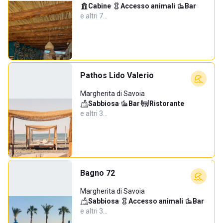
Cabine
·
Accesso animali
·
Bar
·
e altri 7…
Pathos Lido Valerio
Margherita di Savoia
Sabbiosa
·
Bar
·
Ristorante
·
e altri 3…
Bagno 72
Margherita di Savoia
Sabbiosa
·
Accesso animali
·
Bar
·
e altri 3…