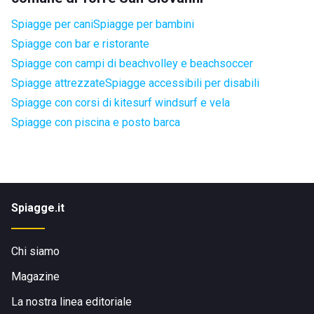
Spiagge per cani
Spiagge per bambini
Spiagge con bar e ristorante
Spiagge con campi di beachvolley e beachsoccer
Spiagge attrezzate
Spiagge accessibili per disabili
Spiagge con corsi di kitesurf windsurf e vela
Spiagge con piscina e posto barca
Spiagge.it
Chi siamo
Magazine
La nostra linea editoriale