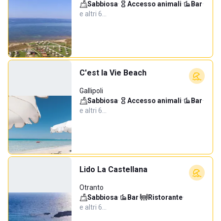
Sabbiosa
·
Accesso animali
·
Bar
·
e altri 6…
C'est la Vie Beach
Gallipoli
Sabbiosa
·
Accesso animali
·
Bar
·
e altri 6…
Lido La Castellana
Otranto
Sabbiosa
·
Bar
·
Ristorante
·
e altri 6…