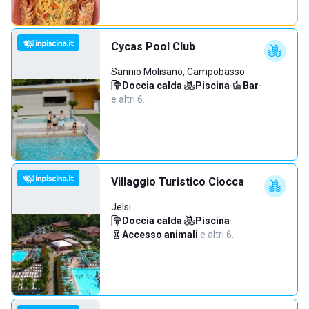
Cycas Pool Club
Sannio Molisano, Campobasso
Doccia calda
·
Piscina
·
Bar
·
e altri 6…
Villaggio Turistico Ciocca
Jelsi
Doccia calda
·
Piscina
·
Accesso animali
·
e altri 6…