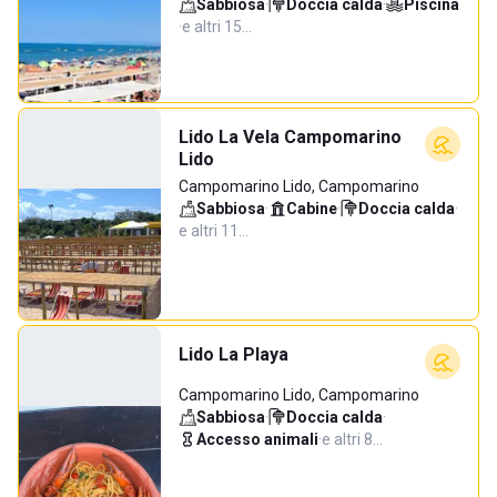
Sabbiosa
·
Doccia calda
·
Piscina
·
e altri 15…
Lido La Vela Campomarino
Lido
Campomarino Lido, Campomarino
Sabbiosa
·
Cabine
·
Doccia calda
·
e altri 11…
Lido La Playa
Campomarino Lido, Campomarino
Sabbiosa
·
Doccia calda
·
Accesso animali
·
e altri 8…