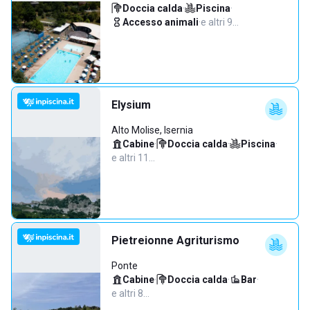
Doccia calda
·
Piscina
·
Accesso animali
·
e altri 9…
Elysium
Alto Molise, Isernia
Cabine
·
Doccia calda
·
Piscina
·
e altri 11…
Pietreionne Agriturismo
Ponte
Cabine
·
Doccia calda
·
Bar
·
e altri 8…