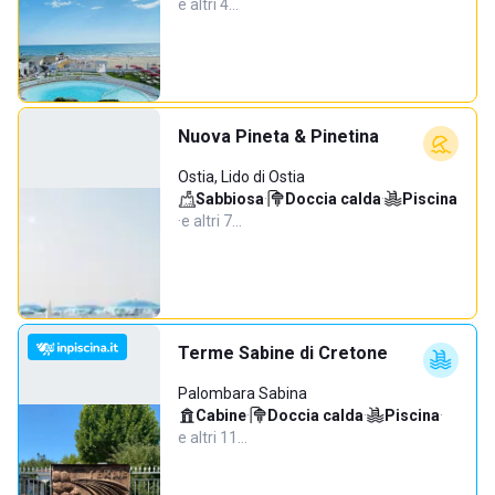
e altri 4…
Nuova Pineta & Pinetina
Ostia, Lido di Ostia
Sabbiosa
·
Doccia calda
·
Piscina
·
e altri 7…
Terme Sabine di Cretone
Palombara Sabina
Cabine
·
Doccia calda
·
Piscina
·
e altri 11…