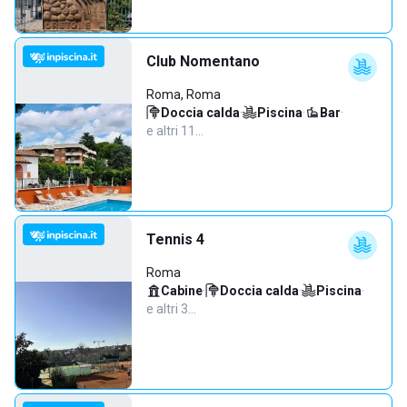
Club Nomentano
Roma, Roma
Doccia calda
·
Piscina
·
Bar
·
e altri 11…
Tennis 4
Roma
Cabine
·
Doccia calda
·
Piscina
·
e altri 3…