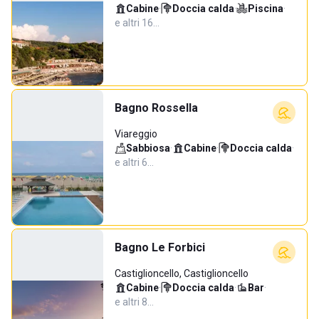
Cabine
·
Doccia calda
·
Piscina
·
e altri 16…
Bagno Rossella
Viareggio
Sabbiosa
·
Cabine
·
Doccia calda
·
e altri 6…
Bagno Le Forbici
Castiglioncello, Castiglioncello
Cabine
·
Doccia calda
·
Bar
·
e altri 8…