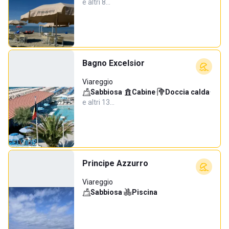
e altri 8…
Bagno Excelsior
Viareggio
Sabbiosa
·
Cabine
·
Doccia calda
·
e altri 13…
Principe Azzurro
Viareggio
Sabbiosa
·
Piscina