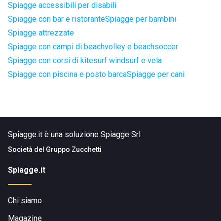
Spiagge accessibili per disabili
Spiagge con bar e ristorante
Spiagge per bambini
Spiagge attrezzate
Spiagge con campi di beachvolley e beachsoccer
Spiagge con corsi di kitesurf windsurf e vela
Spiagge con piscina e posto barca
Spiagge per cani
Spiagge.it è una soluzione Spiagge Srl
Società del
Gruppo Zucchetti
Spiagge.it
Chi siamo
Magazine