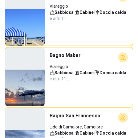
Viareggio
Sabbiosa
·
Cabine
·
Doccia calda
·
e altri 11…
Bagno Maber
Viareggio
Sabbiosa
·
Cabine
·
Doccia calda
·
e altri 11…
Bagno San Francesco
Lido di Camaiore, Camaiore
Sabbiosa
·
Cabine
·
Doccia calda
·