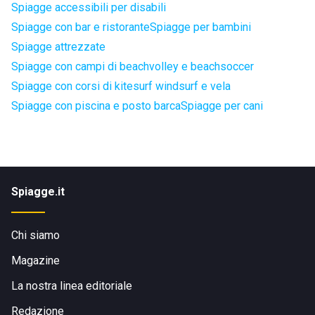
Spiagge accessibili per disabili
Spiagge con bar e ristorante
Spiagge per bambini
Spiagge attrezzate
Spiagge con campi di beachvolley e beachsoccer
Spiagge con corsi di kitesurf windsurf e vela
Spiagge con piscina e posto barca
Spiagge per cani
Spiagge.it
Chi siamo
Magazine
La nostra linea editoriale
Redazione