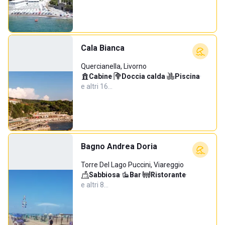
Cala Bianca
Quercianella, Livorno
Cabine
·
Doccia calda
·
Piscina
·
e altri 16…
Bagno Andrea Doria
Torre Del Lago Puccini, Viareggio
Sabbiosa
·
Bar
·
Ristorante
·
e altri 8…