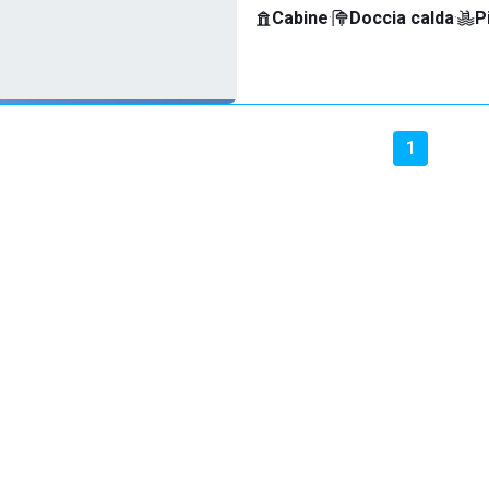
Cabine
·
Doccia calda
·
P
1