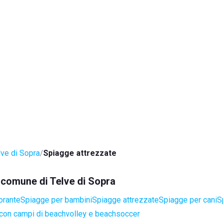
lve di Sopra
Spiagge attrezzate
l comune di Telve di Sopra
orante
Spiagge per bambini
Spiagge attrezzate
Spiagge per cani
S
con campi di beachvolley e beachsoccer