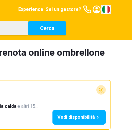
Experience
Sei un gestore?
Cerca
prenota online ombrellone
a calda
·
e altri 15…
Vedi disponibilità