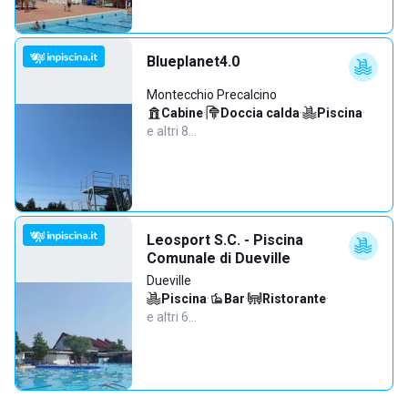
Blueplanet4.0
Montecchio Precalcino
Cabine
·
Doccia calda
·
Piscina
·
e altri 8…
Leosport S.C. - Piscina
Comunale di Dueville
Dueville
Piscina
·
Bar
·
Ristorante
·
e altri 6…