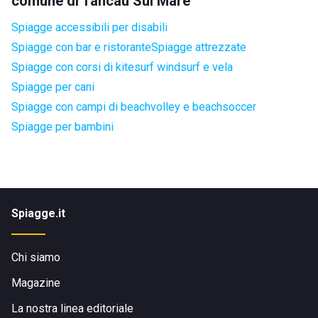
comune di Tancau Sul Mare
Spiagge accessibili per disabili
Spiagge con bar e ristorante
Spiagge attrezzate
Spiagge con corsi di kitesurf windsurf e vela
Spiagge per cani
Spiagge con campi di beachvolley e beachsoccer
Spiagge per bambini
Spiagge.it
Chi siamo
Magazine
La nostra linea editoriale