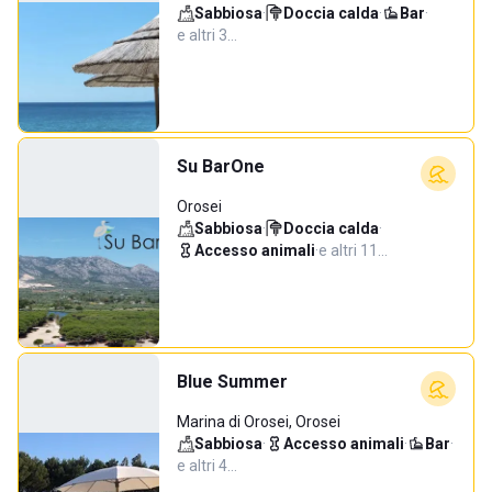
Sabbiosa
·
Doccia calda
·
Bar
·
e altri 3…
Su BarOne
Orosei
Sabbiosa
·
Doccia calda
·
Accesso animali
·
e altri 11…
Blue Summer
Marina di Orosei, Orosei
Sabbiosa
·
Accesso animali
·
Bar
·
e altri 4…