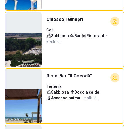
Chiosco I Ginepri
Cea
Sabbiosa
·
Bar
·
Ristorante
·
e altri 6…
Risto-Bar “Il Cocodà”
Tertenia
Sabbiosa
·
Doccia calda
·
Accesso animali
·
e altri 8…