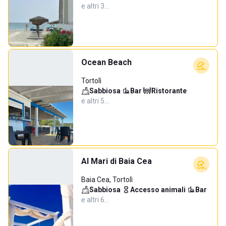
e altri 3…
Ocean Beach
Tortolì
Sabbiosa
·
Bar
·
Ristorante
·
e altri 5…
Al Mari di Baia Cea
Baia Cea, Tortolì
Sabbiosa
·
Accesso animali
·
Bar
·
e altri 6…