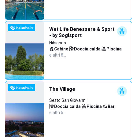
Wet Life Benessere & Sport
- by Sogisport
Nibionno
Cabine
·
Doccia calda
·
Piscina
·
e altri 8…
The Village
Sesto San Giovanni
Doccia calda
·
Piscina
·
Bar
·
e altri 5…