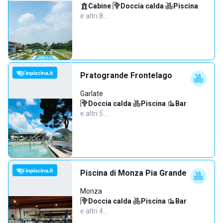
Cabine
·
Doccia calda
·
Piscina
·
e altri 8…
Pratogrande Frontelago
Garlate
Doccia calda
·
Piscina
·
Bar
·
e altri 5…
Piscina di Monza Pia Grande
Monza
Doccia calda
·
Piscina
·
Bar
·
e altri 4…