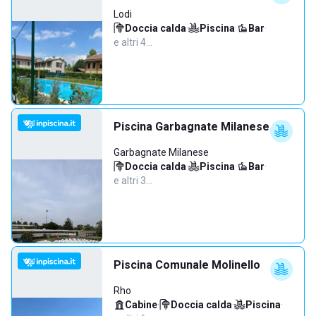
Lodi
Doccia calda
·
Piscina
·
Bar
·
e altri 4…
Piscina Garbagnate Milanese
Garbagnate Milanese
Doccia calda
·
Piscina
·
Bar
·
e altri 3…
Piscina Comunale Molinello
Rho
Cabine
·
Doccia calda
·
Piscina
·