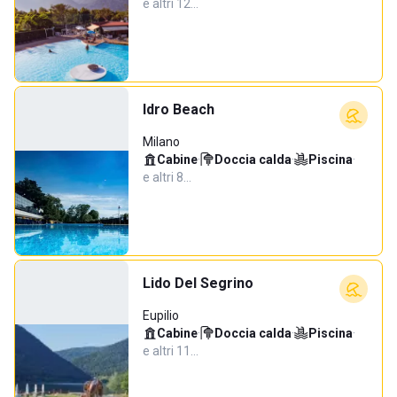
e altri 12…
Idro Beach
Milano
Cabine
·
Doccia calda
·
Piscina
·
e altri 8…
Lido Del Segrino
Eupilio
Cabine
·
Doccia calda
·
Piscina
·
e altri 11…