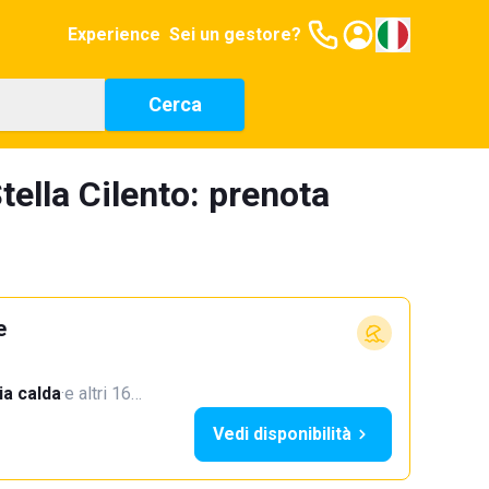
Experience
Sei un gestore?
Cerca
ella Cilento: prenota
e
a calda
·
e altri 16…
Vedi disponibilità