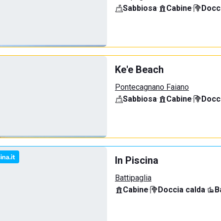
Sabbiosa
·
Cabine
·
Docci
Ke'e Beach
Pontecagnano Faiano
Sabbiosa
·
Cabine
·
Docci
In Piscina
Battipaglia
Cabine
·
Doccia calda
·
B