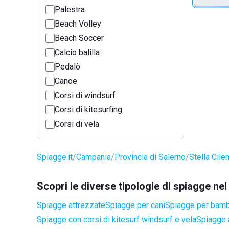
Palestra
Beach Volley
Beach Soccer
Calcio balilla
Pedalò
Canoe
Corsi di windsurf
Corsi di kitesurfing
Corsi di vela
Spiagge.it
Campania
Provincia di Salerno
Stella Cile
Scopri le diverse tipologie di spiagge nel
Spiagge attrezzate
Spiagge per cani
Spiagge per bamb
Spiagge con corsi di kitesurf windsurf e vela
Spiagge a