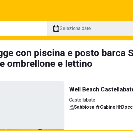
Seleziona date
gge con piscina e posto barca St
e ombrellone e lettino
Well Beach Castellabat
Castellabate
Sabbiosa
·
Cabine
·
Docci