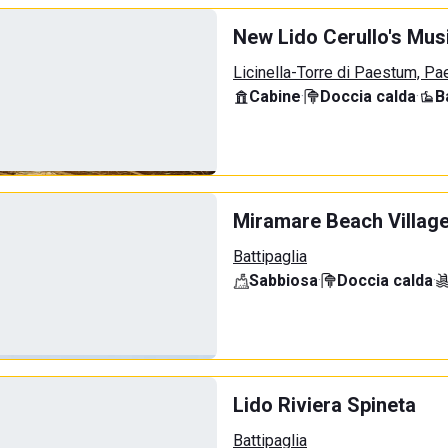
New Lido Cerullo's Musi
Licinella-Torre di Paestum, P
Cabine
·
Doccia calda
·
B
Miramare Beach Villag
Battipaglia
Sabbiosa
·
Doccia calda
·
Lido Riviera Spineta
Battipaglia