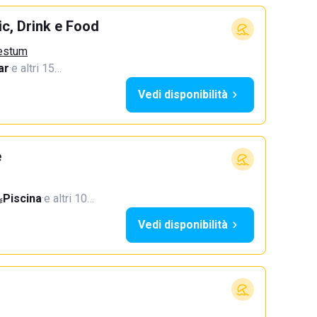
c, Drink e Food
aestum
ar
·
e altri 15…
Vedi disponibilità
e
Piscina
·
e altri 10…
Vedi disponibilità