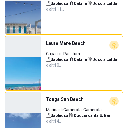
Sabbiosa
·
Cabine
·
Doccia calda
·
e altri 11…
Laura Mare Beach
Capaccio Paestum
Sabbiosa
·
Cabine
·
Doccia calda
·
e altri 8…
Tonga Sun Beach
Marina di Camerota, Camerota
Sabbiosa
·
Doccia calda
·
Bar
·
e altri 4…