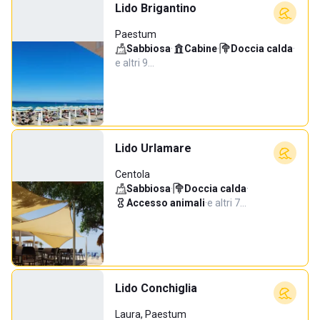
Lido Brigantino
Paestum
Sabbiosa
·
Cabine
·
Doccia calda
·
e altri 9…
Lido Urlamare
Centola
Sabbiosa
·
Doccia calda
·
Accesso animali
·
e altri 7…
Lido Conchiglia
Laura, Paestum