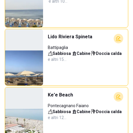
·
e altri 10…
Lido Riviera Spineta
Battipaglia
Sabbiosa
·
Cabine
·
Doccia calda
·
e altri 15…
Ke'e Beach
Pontecagnano Faiano
Sabbiosa
·
Cabine
·
Doccia calda
·
e altri 12…