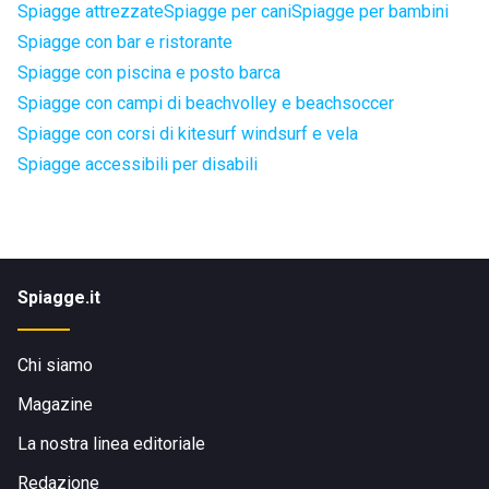
Spiagge attrezzate
Spiagge per cani
Spiagge per bambini
Spiagge con bar e ristorante
Spiagge con piscina e posto barca
Spiagge con campi di beachvolley e beachsoccer
Spiagge con corsi di kitesurf windsurf e vela
Spiagge accessibili per disabili
Spiagge.it
Chi siamo
Magazine
La nostra linea editoriale
Redazione