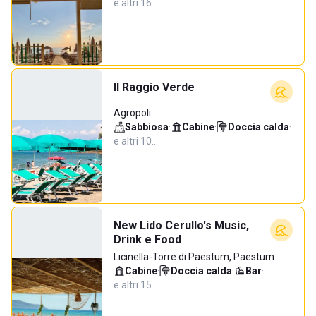
e altri 16…
Il Raggio Verde
Agropoli
Sabbiosa
·
Cabine
·
Doccia calda
·
e altri 10…
New Lido Cerullo's Music,
Drink e Food
Licinella-Torre di Paestum, Paestum
Cabine
·
Doccia calda
·
Bar
·
e altri 15…