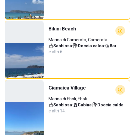
Bikini Beach
Marina di Camerota, Camerota
Sabbiosa
·
Doccia calda
·
Bar
·
e altri 6…
Giamaica Village
Marina di Eboli, Eboli
Sabbiosa
·
Cabine
·
Doccia calda
·
e altri 14…