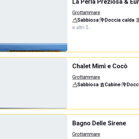
La Perla Preziosa & Eur
Grottammare
Sabbiosa
·
Doccia calda
·
e altri 5…
Chalet Mimì e Cocò
Grottammare
Sabbiosa
·
Cabine
·
Docci
Bagno Delle Sirene
Grottammare