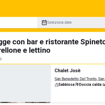
Seleziona date
ge con bar e ristorante Spineto
llone e lettino
ti
Chalet Josè
San Benedetto Del Tronto, San
Sabbiosa
·
Doccia calda
·