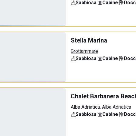
Sabbiosa
·
Cabine
·
Docci
Stella Marina
Grottammare
Sabbiosa
·
Cabine
·
Docci
Chalet Barbanera Beac
Alba Adriatica, Alba Adriatica
Sabbiosa
·
Cabine
·
Docci