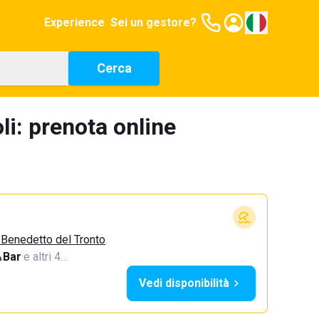
Experience
Sei un gestore?
Cerca
li: prenota online
 Benedetto del Tronto
Bar
·
e altri 4…
Vedi disponibilità