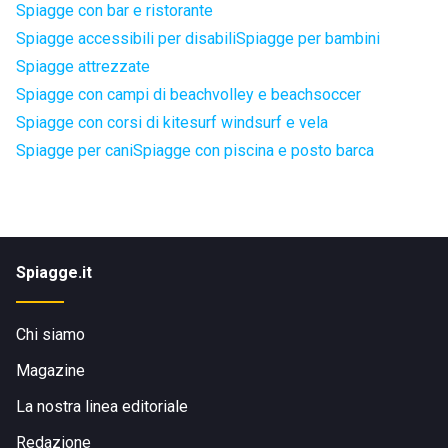
Spiagge con bar e ristorante
Spiagge accessibili per disabili
Spiagge per bambini
Spiagge attrezzate
Spiagge con campi di beachvolley e beachsoccer
Spiagge con corsi di kitesurf windsurf e vela
Spiagge per cani
Spiagge con piscina e posto barca
Spiagge.it
Chi siamo
Magazine
La nostra linea editoriale
Redazione