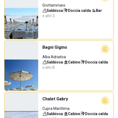
Grottammare
Sabbiosa
·
Doccia calda
·
Bar
·
e altri 3…
Bagni Gigino
Alba Adriatica
Sabbiosa
·
Cabine
·
Doccia calda
·
e altri 8…
Chalet Gabry
Cupra Marittima
Sabbiosa
·
Cabine
·
Doccia calda
·