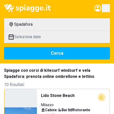
Spadafora
Seleziona date
Cerca
Spiagge con corsi di kitesurf windsurf e vela
Spadafora: prenota online ombrellone e lettino
10 Risultati
Lido Stone Beach
Milazzo
Cabine
·
Bar
·
Ristorante
·