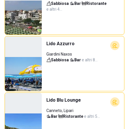
Sabbiosa
·
Bar
·
Ristorante
·
e altri 4…
Lido Azzurro
Giardini Naxos
Sabbiosa
·
Bar
·
e altri 8…
Lido Blu Lounge
Canneto, Lipari
Bar
·
Ristorante
·
e altri 5…