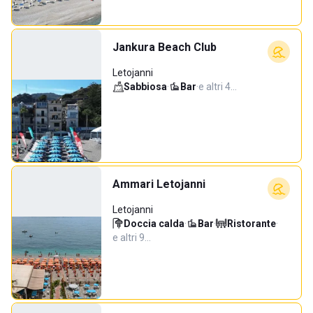
Jankura Beach Club
Letojanni
Sabbiosa
·
Bar
·
e altri 4…
Ammari Letojanni
Letojanni
Doccia calda
·
Bar
·
Ristorante
·
e altri 9…