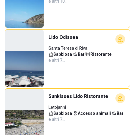
e altri 10…
Lido Odissea
Santa Teresa di Riva
Sabbiosa
·
Bar
·
Ristorante
·
e altri 7…
Sunkisses Lido Ristorante
Letojanni
Sabbiosa
·
Accesso animali
·
Bar
·
e altri 7…