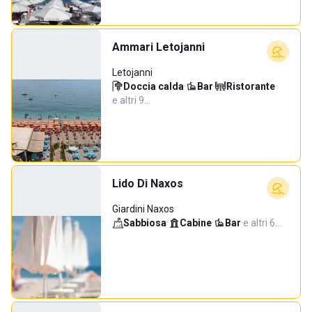
Ammari Letojanni
Letojanni
Doccia calda
·
Bar
·
Ristorante
·
e altri 9…
Lido Di Naxos
Giardini Naxos
Sabbiosa
·
Cabine
·
Bar
·
e altri 6…