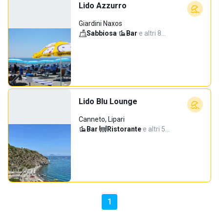
Lido Azzurro
Giardini Naxos
Sabbiosa
·
Bar
·
e altri 8…
Lido Blu Lounge
Canneto, Lipari
Bar
·
Ristorante
·
e altri 5…
1