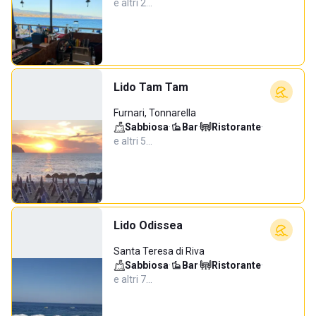
e altri 2…
Lido Tam Tam
Furnari, Tonnarella
Sabbiosa
·
Bar
·
Ristorante
·
e altri 5…
Lido Odissea
Santa Teresa di Riva
Sabbiosa
·
Bar
·
Ristorante
·
e altri 7…