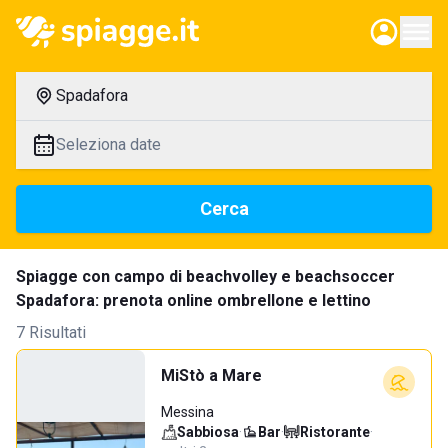
Spadafora
Seleziona date
Cerca
Spiagge con campo di beachvolley e beachsoccer
Spadafora: prenota online ombrellone e lettino
7 Risultati
MiStò a Mare
Messina
Sabbiosa
·
Bar
·
Ristorante
·