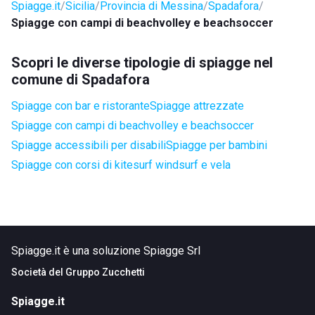
Spiagge.it
Sicilia
Provincia di Messina
Spadafora
Spiagge con campi di beachvolley e beachsoccer
Scopri le diverse tipologie di spiagge nel
comune di Spadafora
Spiagge con bar e ristorante
Spiagge attrezzate
Spiagge con campi di beachvolley e beachsoccer
Spiagge accessibili per disabili
Spiagge per bambini
Spiagge con corsi di kitesurf windsurf e vela
Spiagge.it è una soluzione Spiagge Srl
Società del
Gruppo Zucchetti
Spiagge.it