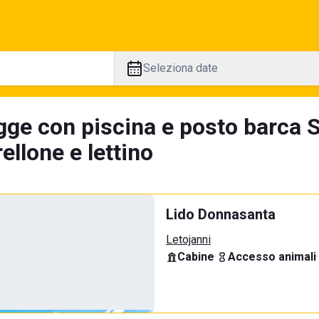
Seleziona date
gge con piscina e posto barca S
llone e lettino
Lido Donnasanta
Letojanni
Cabine
·
Accesso animali
·