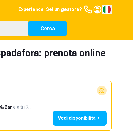
Experience
Sei un gestore?
Cerca
padafora: prenota online
Bar
·
e altri 7…
Vedi disponibilità