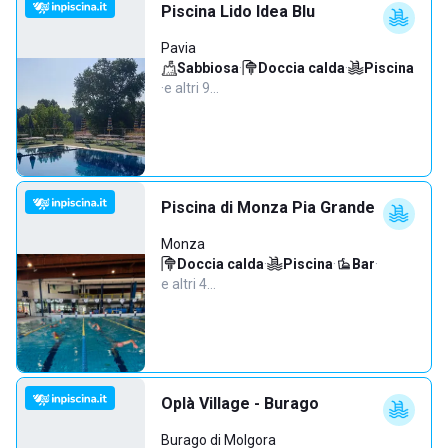
Piscina Lido Idea Blu
Pavia
Sabbiosa
·
Doccia calda
·
Piscina
·
e altri 9…
Piscina di Monza Pia Grande
Monza
Doccia calda
·
Piscina
·
Bar
·
e altri 4…
Oplà Village - Burago
Burago di Molgora