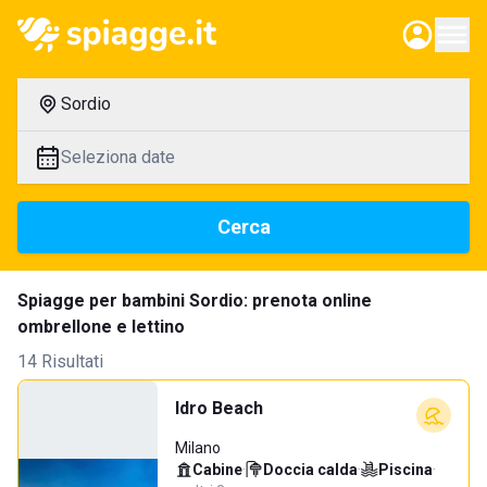
Sordio
Seleziona date
Cerca
Spiagge per bambini Sordio: prenota online
ombrellone e lettino
14 Risultati
Idro Beach
Milano
Cabine
·
Doccia calda
·
Piscina
·