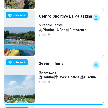
Centro Sportivo La Palazzina
Miradolo Terme
Piscina
·
Bar
·
Ristorante
·
e altri 9…
Seven Infinity
Gorgonzola
Cabine
·
Doccia calda
·
Piscina
·
e altri 8…