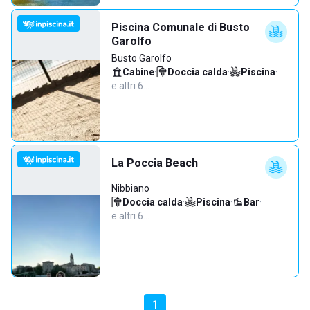
Piscina Comunale di Busto
Garolfo
Busto Garolfo
Cabine
·
Doccia calda
·
Piscina
·
e altri 6…
La Poccia Beach
Nibbiano
Doccia calda
·
Piscina
·
Bar
·
e altri 6…
1