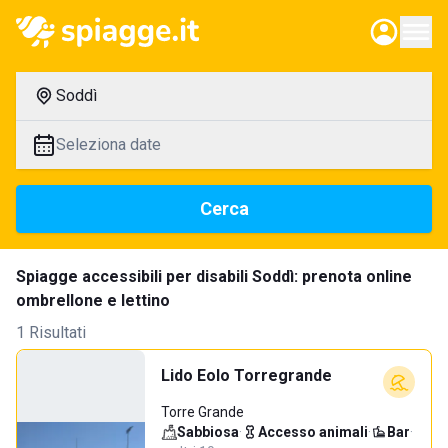
Soddì
Seleziona date
Cerca
Spiagge accessibili per disabili Soddì: prenota online
ombrellone e lettino
1 Risultati
Lido Eolo Torregrande
Torre Grande
Sabbiosa
·
Accesso animali
·
Bar
·