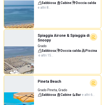
Sabbiosa
·
Cabine
·
Doccia calda
·
e altri 8…
Spiaggia Airone & Spiaggia di
Snoopy
Grado
Sabbiosa
·
Doccia calda
·
Piscina
·
e altri 15…
Pineta Beach
Grado Pineta, Grado
Sabbiosa
·
Cabine
·
Bar
·
e altri 6…