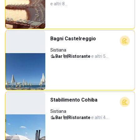
e altri 8…
Bagni Castelreggio
Sistiana
Bar
·
Ristorante
·
e altri 5…
Stabilimento Cohiba
Sistiana
Bar
·
Ristorante
·
e altri 4…