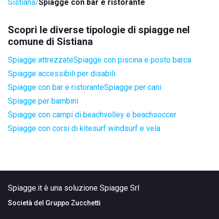
Sistiana
Spiagge con bar e ristorante
Scopri le diverse tipologie di spiagge nel
comune di Sistiana
Spiagge attrezzate
Spiagge con piscina e posto barca
Spiagge accessibili per disabili
Spiagge con bar e ristorante
Spiagge per cani
Spiagge per bambini
Spiagge con campi di beachvolley e beachsoccer
Spiagge con corsi di kitesurf windsurf e vela
Spiagge.it è una soluzione Spiagge Srl
Società del
Gruppo Zucchetti