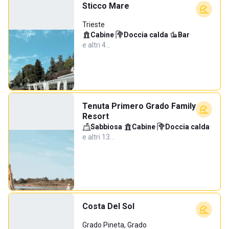
Sticco Mare
Trieste
Cabine
·
Doccia calda
·
Bar
·
e altri 4…
Tenuta Primero Grado Family
Resort
Sabbiosa
·
Cabine
·
Doccia calda
·
e altri 13…
Costa Del Sol
Grado Pineta, Grado