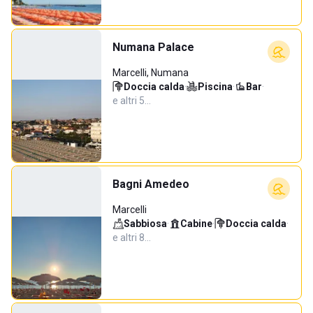
Numana Palace
Marcelli, Numana
Doccia calda
·
Piscina
·
Bar
·
e altri 5…
Bagni Amedeo
Marcelli
Sabbiosa
·
Cabine
·
Doccia calda
·
e altri 8…