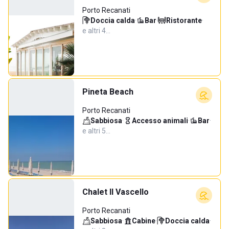
Porto Recanati
Doccia calda
·
Bar
·
Ristorante
·
e altri 4…
Pineta Beach
Porto Recanati
Sabbiosa
·
Accesso animali
·
Bar
·
e altri 5…
Chalet Il Vascello
Porto Recanati
Sabbiosa
·
Cabine
·
Doccia calda
·