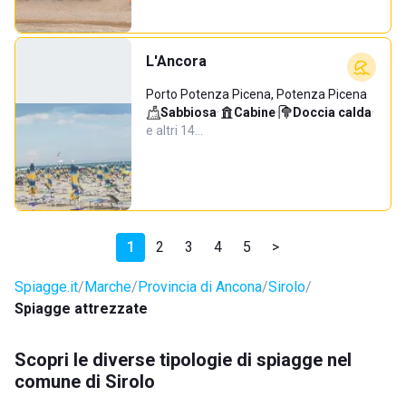
L'Ancora
Porto Potenza Picena, Potenza Picena
Sabbiosa
·
Cabine
·
Doccia calda
·
e altri 14…
1
2
3
4
5
>
Spiagge.it
Marche
Provincia di Ancona
Sirolo
Spiagge attrezzate
Scopri le diverse tipologie di spiagge nel
comune di Sirolo