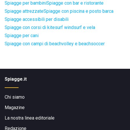
Spiagge per bambini
Spiagge con bar e ristorante
Spiagge attrezzate
Spiagge con piscina e posto barca
Spiagge accessibili per disabili
Spiagge con corsi di kitesurf windsurf e vela
Spiagge per cani
Spiagge con campi di beachvolley e beachsoccer
Spiagge.it
Chi siamo
Magazine
La nostra linea editoriale
Redazione