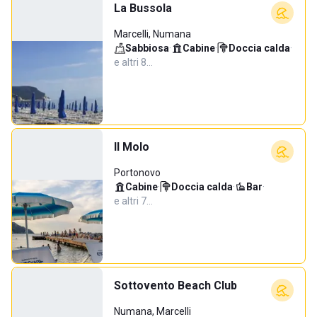
La Bussola
Marcelli, Numana
Sabbiosa
·
Cabine
·
Doccia calda
·
e altri 8…
Il Molo
Portonovo
Cabine
·
Doccia calda
·
Bar
·
e altri 7…
Sottovento Beach Club
Numana, Marcelli