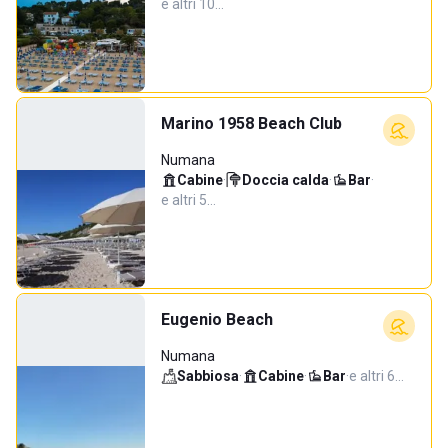
e altri 10…
Marino 1958 Beach Club
Numana
Cabine
·
Doccia calda
·
Bar
·
e altri 5…
Eugenio Beach
Numana
Sabbiosa
·
Cabine
·
Bar
·
e altri 6…