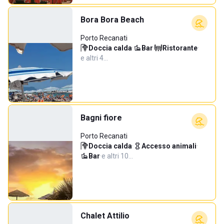
Bora Bora Beach
Porto Recanati
Doccia calda
·
Bar
·
Ristorante
·
e altri 4…
Bagni fiore
Porto Recanati
Doccia calda
·
Accesso animali
·
Bar
·
e altri 10…
Chalet Attilio