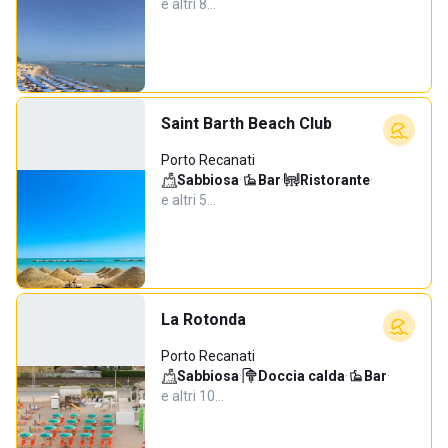
e altri 8…
Saint Barth Beach Club
Porto Recanati
Sabbiosa
·
Bar
·
Ristorante
·
e altri 5…
La Rotonda
Porto Recanati
Sabbiosa
·
Doccia calda
·
Bar
·
e altri 10…