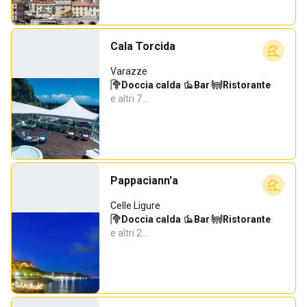
Cala Torcida
Varazze
Doccia calda
·
Bar
·
Ristorante
·
e altri 7…
Pappaciann'a
Celle Ligure
Doccia calda
·
Bar
·
Ristorante
·
e altri 2…