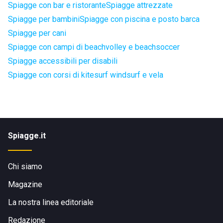
Spiagge con bar e ristorante
Spiagge attrezzate
Spiagge per bambini
Spiagge con piscina e posto barca
Spiagge per cani
Spiagge con campi di beachvolley e beachsoccer
Spiagge accessibili per disabili
Spiagge con corsi di kitesurf windsurf e vela
Spiagge.it
Chi siamo
Magazine
La nostra linea editoriale
Redazione