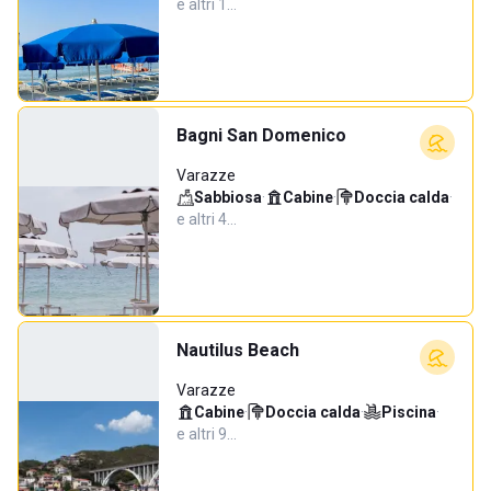
e altri 1…
Bagni San Domenico
Varazze
Sabbiosa
·
Cabine
·
Doccia calda
·
e altri 4…
Nautilus Beach
Varazze
Cabine
·
Doccia calda
·
Piscina
·
e altri 9…