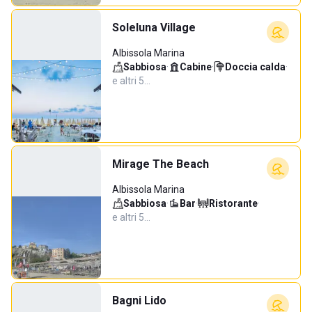
Soleluna Village
Albissola Marina
Sabbiosa
·
Cabine
·
Doccia calda
·
e altri 5…
Mirage The Beach
Albissola Marina
Sabbiosa
·
Bar
·
Ristorante
·
e altri 5…
Bagni Lido