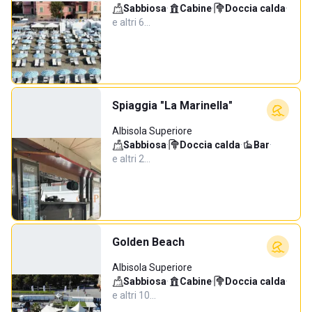
Sabbiosa
·
Cabine
·
Doccia calda
·
e altri 6…
Spiaggia "La Marinella"
Albisola Superiore
Sabbiosa
·
Doccia calda
·
Bar
·
e altri 2…
Golden Beach
Albisola Superiore
Sabbiosa
·
Cabine
·
Doccia calda
·
e altri 10…