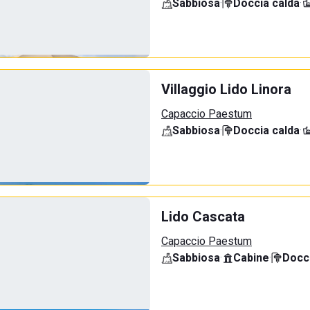
Sabbiosa
·
Doccia calda
·
Villaggio Lido Linora
Capaccio Paestum
Sabbiosa
·
Doccia calda
·
Lido Cascata
Capaccio Paestum
Sabbiosa
·
Cabine
·
Docci