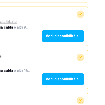
astellabate
a calda
·
e altri 9…
Vedi disponibilità
e
a calda
·
e altri 16…
Vedi disponibilità