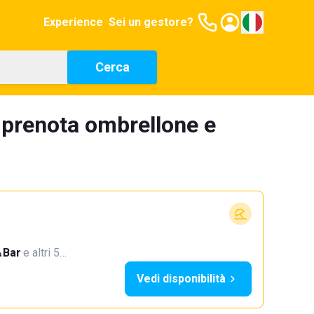
Experience
Sei un gestore?
Cerca
: prenota ombrellone e
Bar
·
e altri 5…
Vedi disponibilità