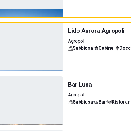
Lido Aurora Agropoli
Agropoli
Sabbiosa
·
Cabine
·
Docci
Bar Luna
Agropoli
Sabbiosa
·
Bar
·
Ristoran