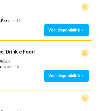
Bar
·
e altri 2…
Vedi disponibilità
c, Drink e Food
aestum
ar
·
e altri 15…
Vedi disponibilità