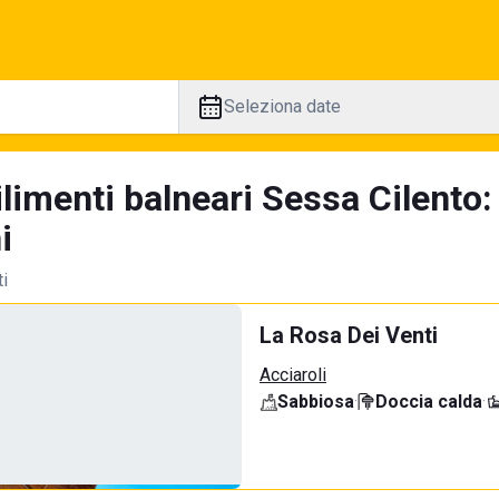
Seleziona date
ilimenti balneari Sessa Cilento
i
ti
La Rosa Dei Venti
Acciaroli
Sabbiosa
·
Doccia calda
·