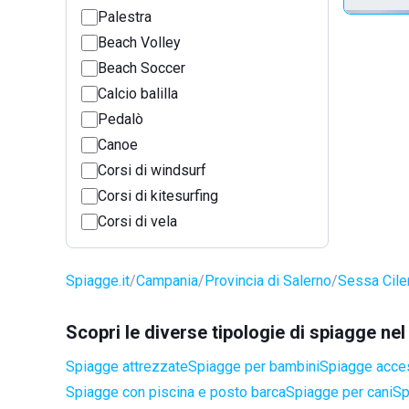
Palestra
Beach Volley
Beach Soccer
Calcio balilla
Pedalò
Canoe
Corsi di windsurf
Corsi di kitesurfing
Corsi di vela
Spiagge.it
Campania
Provincia di Salerno
Sessa Cile
Scopri le diverse tipologie di spiagge ne
Spiagge attrezzate
Spiagge per bambini
Spiagge access
Spiagge con piscina e posto barca
Spiagge per cani
Sp