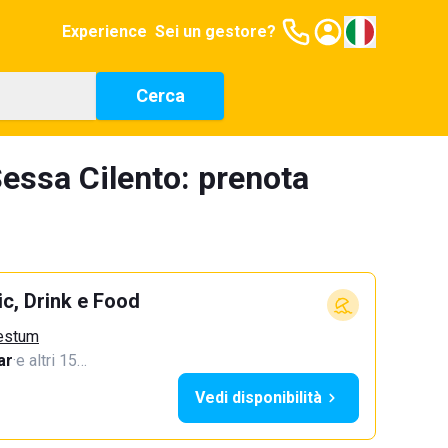
Experience
Sei un gestore?
Cerca
essa Cilento: prenota
c, Drink e Food
aestum
ar
·
e altri 15…
Vedi disponibilità