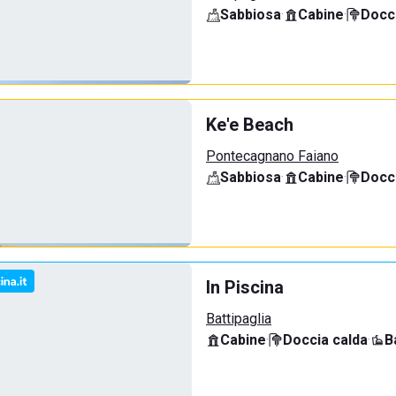
Sabbiosa
·
Cabine
·
Docci
Ke'e Beach
Pontecagnano Faiano
Sabbiosa
·
Cabine
·
Docci
In Piscina
Battipaglia
Cabine
·
Doccia calda
·
B