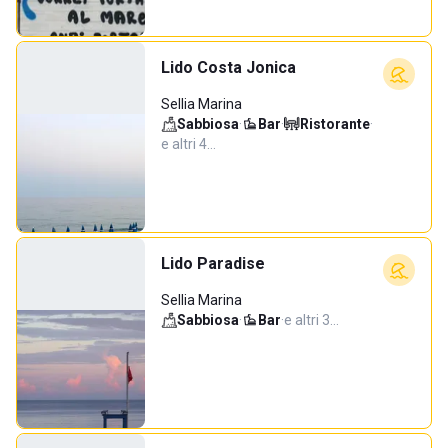
Lido Costa Jonica
Sellia Marina
Sabbiosa
·
Bar
·
Ristorante
·
e altri 4…
Lido Paradise
Sellia Marina
Sabbiosa
·
Bar
·
e altri 3…