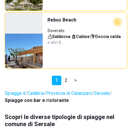
Rebus Beach
Soverato
Sabbiosa
·
Cabine
·
Doccia calda
·
e altri 8…
1
2
>
Spiagge.it
Calabria
Provincia di Catanzaro
Sersale
Spiagge con bar e ristorante
Scopri le diverse tipologie di spiagge nel
comune di Sersale