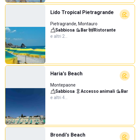
Lido Tropical Pietragrande
Pietragrande, Montauro
Sabbiosa
·
Bar
·
Ristorante
·
e altri 2…
Haria's Beach
Montepaone
Sabbiosa
·
Accesso animali
·
Bar
·
e altri 4…
Brondi's Beach