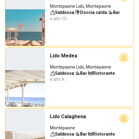
Montepaone Lido, Montepaone
Sabbiosa
·
Doccia calda
·
Bar
·
e altri 10…
Lido Medea
Montepaone Lido, Montepaone
Sabbiosa
·
Bar
·
Ristorante
·
e altri 9…
Lido Calaghena
Montepaone
Sabbiosa
·
Bar
·
Ristorante
·