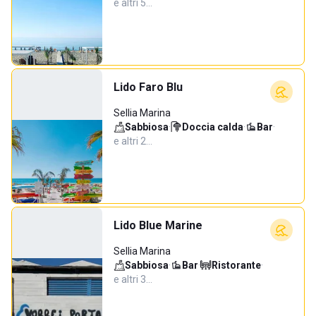
e altri 5…
Lido Faro Blu
Sellia Marina
Sabbiosa
·
Doccia calda
·
Bar
·
e altri 2…
Lido Blue Marine
Sellia Marina
Sabbiosa
·
Bar
·
Ristorante
·
e altri 3…