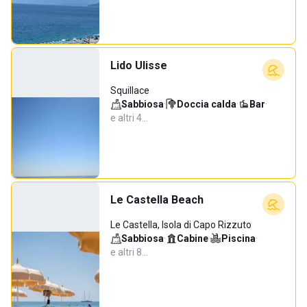
Lido Ulisse
Squillace
Sabbiosa
·
Doccia calda
·
Bar
·
e altri 4…
Le Castella Beach
Le Castella, Isola di Capo Rizzuto
Sabbiosa
·
Cabine
·
Piscina
·
e altri 8…