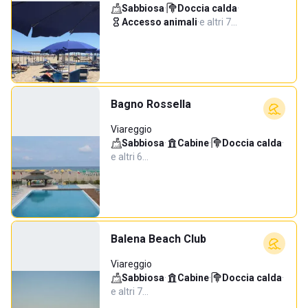
Sabbiosa
·
Doccia calda
·
Accesso animali
·
e altri 7…
Bagno Rossella
Viareggio
Sabbiosa
·
Cabine
·
Doccia calda
·
e altri 6…
Balena Beach Club
Viareggio
Sabbiosa
·
Cabine
·
Doccia calda
·
e altri 7…