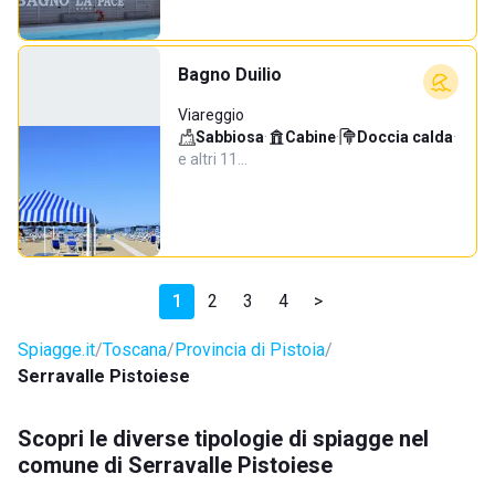
Bagno Duilio
Viareggio
Sabbiosa
·
Cabine
·
Doccia calda
·
e altri 11…
1
2
3
4
>
Spiagge.it
Toscana
Provincia di Pistoia
Serravalle Pistoiese
Scopri le diverse tipologie di spiagge nel
comune di Serravalle Pistoiese