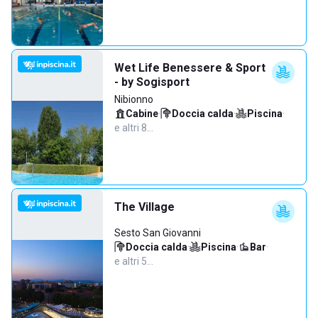
Wet Life Benessere & Sport
- by Sogisport
Nibionno
Cabine
·
Doccia calda
·
Piscina
·
e altri 8…
The Village
Sesto San Giovanni
Doccia calda
·
Piscina
·
Bar
·
e altri 5…