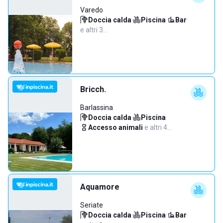
Varedo
Doccia calda
·
Piscina
·
Bar
·
e altri 3…
Bricch.
Barlassina
Doccia calda
·
Piscina
·
Accesso animali
·
e altri 4…
Aquamore
Seriate
Doccia calda
·
Piscina
·
Bar
·