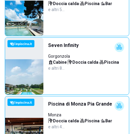
Doccia calda
·
Piscina
·
Bar
·
e altri 5…
Seven Infinity
Gorgonzola
Cabine
·
Doccia calda
·
Piscina
·
e altri 8…
Piscina di Monza Pia Grande
Monza
Doccia calda
·
Piscina
·
Bar
·
e altri 4…