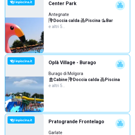
Center Park
Antegnate
Doccia calda
·
Piscina
·
Bar
·
e altri 5…
Oplà Village - Burago
Burago di Molgora
Cabine
·
Doccia calda
·
Piscina
·
e altri 5…
Pratogrande Frontelago
Garlate