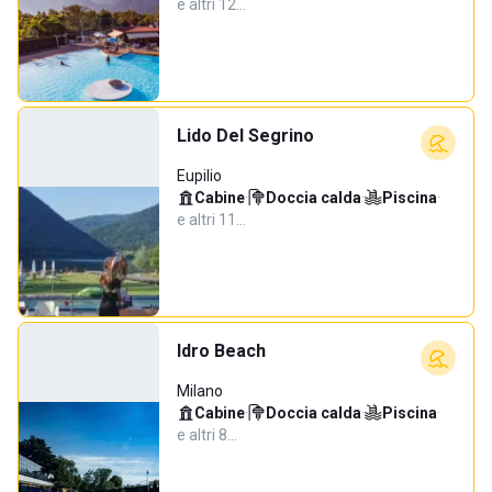
e altri 12…
Lido Del Segrino
Eupilio
Cabine
·
Doccia calda
·
Piscina
·
e altri 11…
Idro Beach
Milano
Cabine
·
Doccia calda
·
Piscina
·
e altri 8…