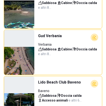
Sabbiosa
·
Cabine
·
Doccia calda
·
e altri 8…
Gud Verbania
Verbania
Sabbiosa
·
Cabine
·
Doccia calda
·
e altri 8…
Lido Beach Club Baveno
Baveno
Sabbiosa
·
Doccia calda
·
Accesso animali
·
e altri 6…