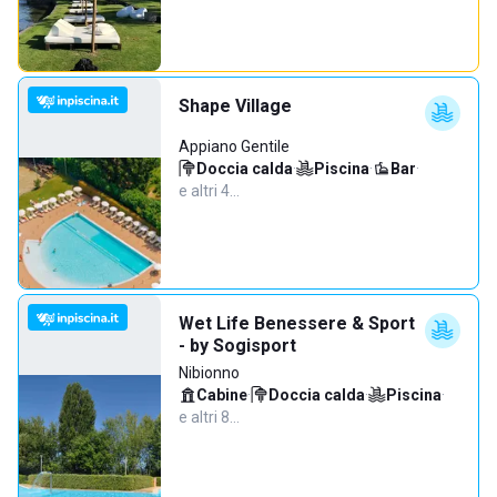
Shape Village
Appiano Gentile
Doccia calda
·
Piscina
·
Bar
·
e altri 4…
Wet Life Benessere & Sport
- by Sogisport
Nibionno
Cabine
·
Doccia calda
·
Piscina
·
e altri 8…