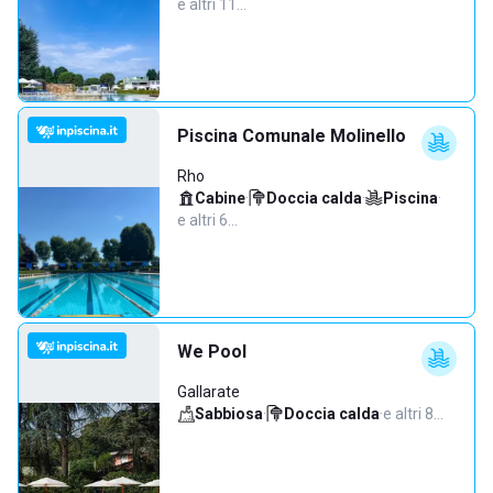
e altri 11…
Piscina Comunale Molinello
Rho
Cabine
·
Doccia calda
·
Piscina
·
e altri 6…
We Pool
Gallarate
Sabbiosa
·
Doccia calda
·
e altri 8…