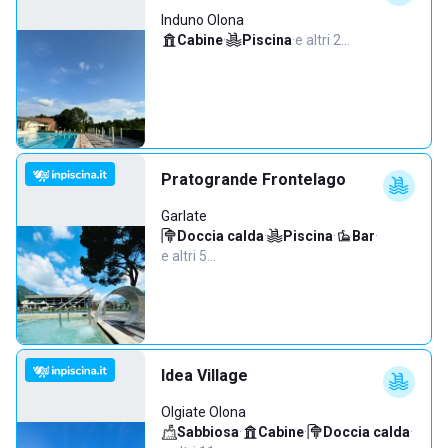
Induno Olona
Cabine
·
Piscina
·
e altri 2…
Pratogrande Frontelago
Garlate
Doccia calda
·
Piscina
·
Bar
·
e altri 5…
Idea Village
Olgiate Olona
Sabbiosa
·
Cabine
·
Doccia calda
·