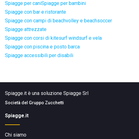
Spiagge per cani
Spiagge per bambini
Spiagge con bar e ristorante
Spiagge con campi di beachvolley e beachsoccer
Spiagge attrezzate
Spiagge con corsi di kitesurf windsurf e vela
Spiagge con piscina e posto barca
Spiagge accessibili per disabili
Spiagge.it è una soluzione Spiagge Srl
Società del
Gruppo Zucchetti
Spiagge.it
Chi siamo