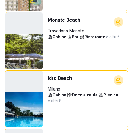
Monate Beach
Travedona-Monate
Cabine
·
Bar
·
Ristorante
·
e altri 6…
Idro Beach
Milano
Cabine
·
Doccia calda
·
Piscina
·
e altri 8…