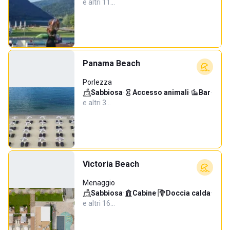
e altri 11…
Panama Beach
Porlezza
Sabbiosa
·
Accesso animali
·
Bar
·
e altri 3…
Victoria Beach
Menaggio
Sabbiosa
·
Cabine
·
Doccia calda
·
e altri 16…