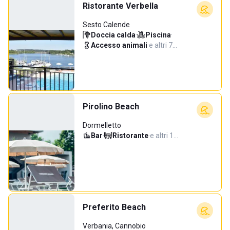
Ristorante Verbella
Sesto Calende
Doccia calda
·
Piscina
·
Accesso animali
·
e altri 7…
Pirolino Beach
Dormelletto
Bar
·
Ristorante
·
e altri 1…
Preferito Beach
Verbania, Cannobio