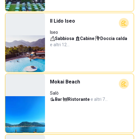
Il Lido Iseo
Iseo
Sabbiosa
·
Cabine
·
Doccia calda
·
e altri 12…
Mokai Beach
Salò
Bar
·
Ristorante
·
e altri 7…