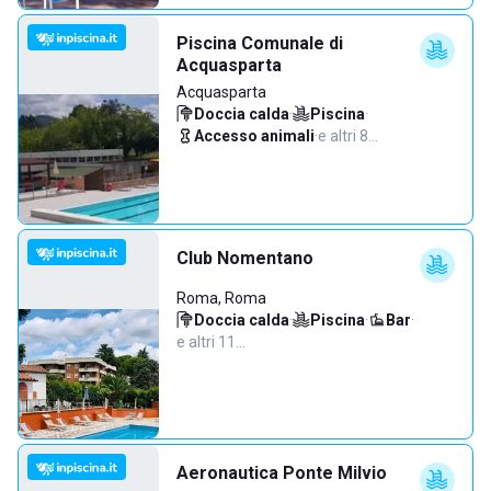
Piscina Comunale di
Acquasparta
Acquasparta
Doccia calda
·
Piscina
·
Accesso animali
·
e altri 8…
Club Nomentano
Roma, Roma
Doccia calda
·
Piscina
·
Bar
·
e altri 11…
Aeronautica Ponte Milvio