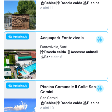
Cabine
·
Doccia calda
·
Piscina
·
e altri 11…
Acquapark Fontevivola
Fontevivola, Sutri
Doccia calda
·
Accesso animali
·
Bar
·
e altri 6…
Piscina Comunale Il Colle San
Gemini
San Gemini
Cabine
·
Doccia calda
·
Piscina
·
e altri 10…