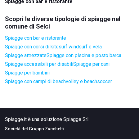
Spiagge con bar e ristorante
Scopri le diverse tipologie di spiagge nel
comune di Selci
Spiagge con bar e ristorante
Spiagge con corsi di kitesurf windsurf e vela
Spiagge attrezzate
Spiagge con piscina e posto barca
Spiagge accessibili per disabili
Spiagge per cani
Spiagge per bambini
Spiagge con campi di beachvolley e beachsoccer
Spiagge.it è una soluzione Spiagge Srl
Società del
Gruppo Zucchetti