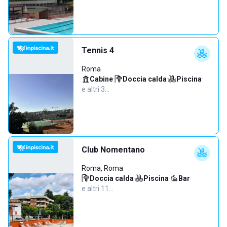
Tennis 4
Roma
Cabine
·
Doccia calda
·
Piscina
·
e altri 3…
Club Nomentano
Roma, Roma
Doccia calda
·
Piscina
·
Bar
·
e altri 11…