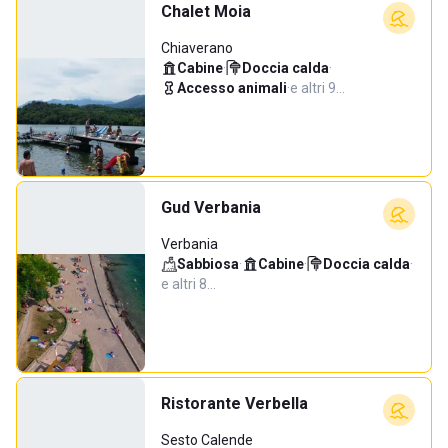
Chalet Moia
Chiaverano
Cabine
·
Doccia calda
·
Accesso animali
·
e altri 9…
Gud Verbania
Verbania
Sabbiosa
·
Cabine
·
Doccia calda
·
e altri 8…
Ristorante Verbella
Sesto Calende