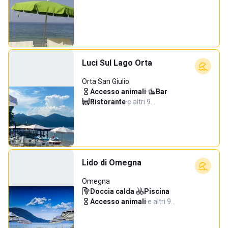
Luci Sul Lago Orta
Orta San Giulio
Accesso animali
·
Bar
·
Ristorante
·
e altri 9…
Lido di Omegna
Omegna
Doccia calda
·
Piscina
·
Accesso animali
·
e altri 9…