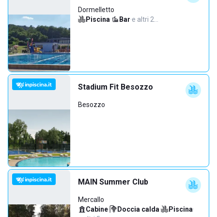
Dormelletto
Piscina
·
Bar
·
e altri 2…
Stadium Fit Besozzo
Besozzo
MAIN Summer Club
Mercallo
Cabine
·
Doccia calda
·
Piscina
·