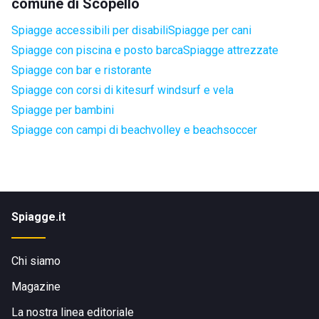
comune di Scopello
Spiagge accessibili per disabili
Spiagge per cani
Spiagge con piscina e posto barca
Spiagge attrezzate
Spiagge con bar e ristorante
Spiagge con corsi di kitesurf windsurf e vela
Spiagge per bambini
Spiagge con campi di beachvolley e beachsoccer
Spiagge.it
Chi siamo
Magazine
La nostra linea editoriale