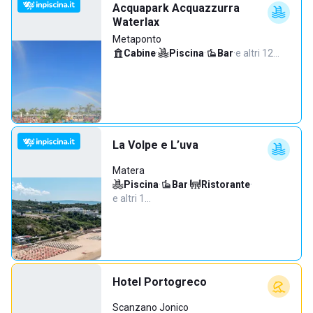
Acquapark Acquazzurra
Waterlax
Metaponto
Cabine
·
Piscina
·
Bar
·
e altri 12…
La Volpe e L’uva
Matera
Piscina
·
Bar
·
Ristorante
·
e altri 1…
Hotel Portogreco
Scanzano Jonico