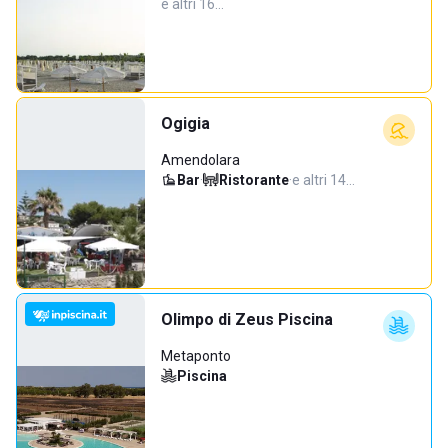
e altri 16…
Ogigia
Amendolara
Bar
·
Ristorante
·
e altri 14…
Olimpo di Zeus Piscina
Metaponto
Piscina