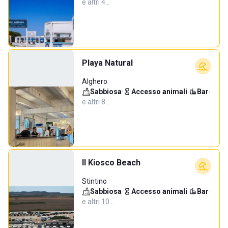
e altri 4…
Playa Natural
Alghero
Sabbiosa
·
Accesso animali
·
Bar
·
e altri 8…
Il Kiosco Beach
Stintino
Sabbiosa
·
Accesso animali
·
Bar
·
e altri 10…