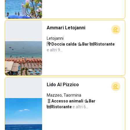
Ammari Letojanni
Letojanni
Doccia calda
·
Bar
·
Ristorante
·
e altri 9…
Lido Al Pizzico
Mazzeo, Taormina
Accesso animali
·
Bar
·
Ristorante
·
e altri 6…