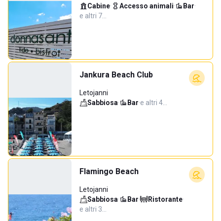
Cabine
·
Accesso animali
·
Bar
·
e altri 7…
Jankura Beach Club
Letojanni
Sabbiosa
·
Bar
·
e altri 4…
Flamingo Beach
Letojanni
Sabbiosa
·
Bar
·
Ristorante
·
e altri 3…