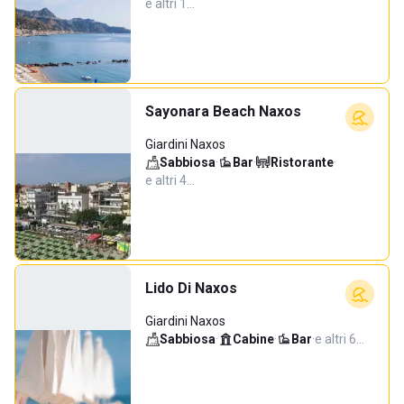
e altri 1…
Sayonara Beach Naxos
Giardini Naxos
Sabbiosa
·
Bar
·
Ristorante
·
e altri 4…
Lido Di Naxos
Giardini Naxos
Sabbiosa
·
Cabine
·
Bar
·
e altri 6…