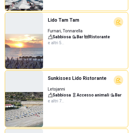
Lido Tam Tam
Furnari, Tonnarella
Sabbiosa
·
Bar
·
Ristorante
·
e altri 5…
Sunkisses Lido Ristorante
Letojanni
Sabbiosa
·
Accesso animali
·
Bar
·
e altri 7…