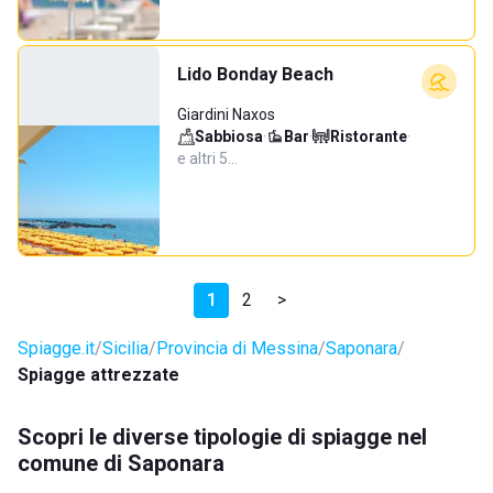
Lido Bonday Beach
Giardini Naxos
Sabbiosa
·
Bar
·
Ristorante
·
e altri 5…
1
2
>
Spiagge.it
Sicilia
Provincia di Messina
Saponara
Spiagge attrezzate
Scopri le diverse tipologie di spiagge nel
comune di Saponara