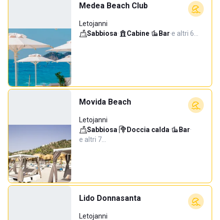
Medea Beach Club
Letojanni
Sabbiosa
·
Cabine
·
Bar
·
e altri 6…
Movida Beach
Letojanni
Sabbiosa
·
Doccia calda
·
Bar
·
e altri 7…
Lido Donnasanta
Letojanni