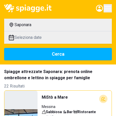
Saponara
Seleziona date
Cerca
Spiagge attrezzate Saponara: prenota online
ombrellone e lettino in spiagge per famiglie
22 Risultati
MiStò a Mare
Messina
Sabbiosa
·
Bar
·
Ristorante
·