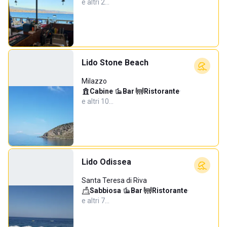
e altri 2…
Lido Stone Beach
Milazzo
Cabine
·
Bar
·
Ristorante
·
e altri 10…
Lido Odissea
Santa Teresa di Riva
Sabbiosa
·
Bar
·
Ristorante
·
e altri 7…