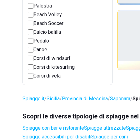
Palestra
Beach Volley
Beach Soccer
Calcio balilla
Pedalò
Canoe
Corsi di windsurf
Corsi di kitesurfing
Corsi di vela
Spiagge.it
Sicilia
Provincia di Messina
Saponara
Sp
Scopri le diverse tipologie di spiagge n
Spiagge con bar e ristorante
Spiagge attrezzate
Spiagg
Spiagge accessibili per disabili
Spiagge per cani