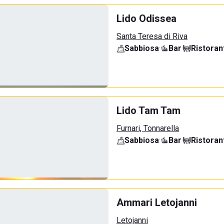
Lido Odissea
Santa Teresa di Riva
Sabbiosa
·
Bar
·
Ristoran
Lido Tam Tam
Furnari, Tonnarella
Sabbiosa
·
Bar
·
Ristoran
Ammari Letojanni
Letojanni