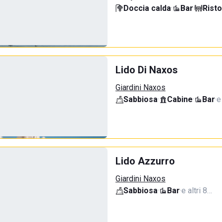
Doccia calda
·
Bar
·
Rist
Lido Di Naxos
Giardini Naxos
Sabbiosa
·
Cabine
·
Bar
·
e
Lido Azzurro
Giardini Naxos
Sabbiosa
·
Bar
·
e altri 8…