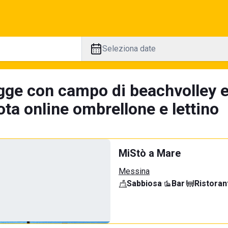
Seleziona date
gge con campo di beachvolley 
ta online ombrellone e lettino
MiStò a Mare
Messina
Sabbiosa
·
Bar
·
Ristoran