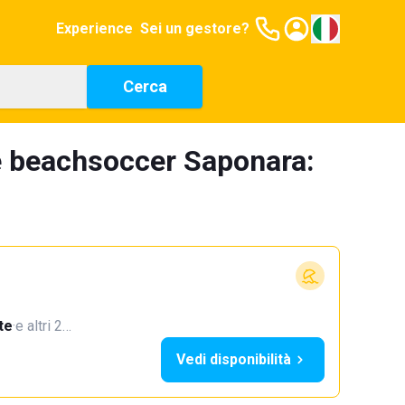
Experience
Sei un gestore?
Cerca
e beachsoccer Saponara:
te
·
e altri 2…
Vedi disponibilità