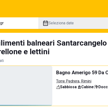
Seleziona date
ilimenti balneari Santarcangel
llone e lettini
ati
Bagno Amerigo 59 Da C
Torre Pedrera, Rimini
Sabbiosa
·
Cabine
·
Docci