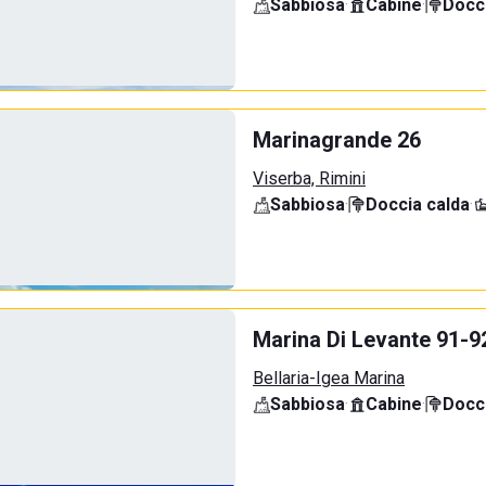
Sabbiosa
·
Cabine
·
Docci
Marinagrande 26
Viserba, Rimini
Sabbiosa
·
Doccia calda
·
Marina Di Levante 91-9
Bellaria-Igea Marina
Sabbiosa
·
Cabine
·
Docci