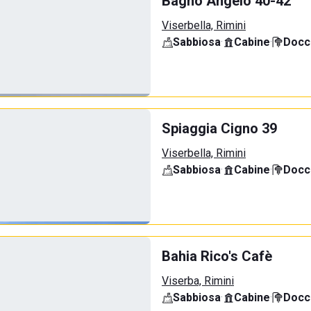
Bagno Angelo 40-42
Viserbella, Rimini
Sabbiosa
·
Cabine
·
Docci
Spiaggia Cigno 39
Viserbella, Rimini
Sabbiosa
·
Cabine
·
Docci
Bahia Rico's Cafè
Viserba, Rimini
Sabbiosa
·
Cabine
·
Docci