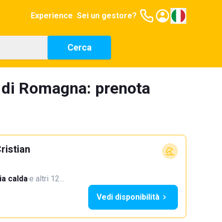
Experience
Sei un gestore?
Cerca
o di Romagna: prenota
ristian
a calda
·
e altri 12…
Vedi disponibilità