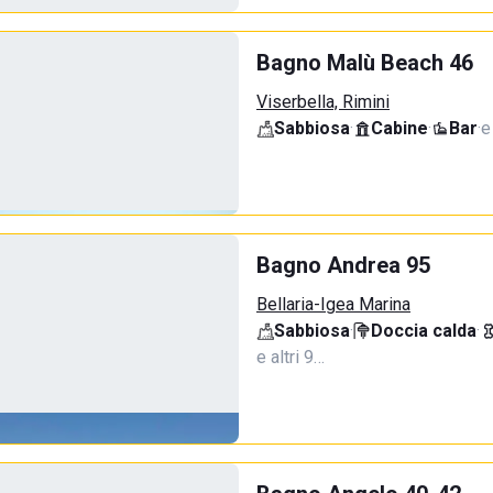
Bagno Malù Beach 46
Viserbella, Rimini
Sabbiosa
·
Cabine
·
Bar
·
e
Bagno Andrea 95
Bellaria-Igea Marina
Sabbiosa
·
Doccia calda
·
e altri 9…